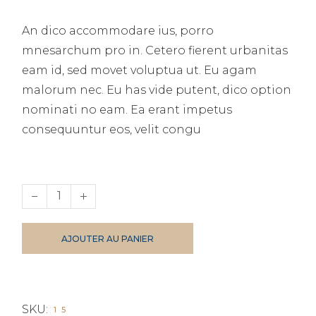
prix
prix
initial
actuel
An dico accommodare ius, porro
était :
est :
$50.00.
$25.00.
mnesarchum pro in. Cetero fierent urbanitas
eam id, sed movet voluptua ut. Eu agam
malorum nec. Eu has vide putent, dico option
nominati no eam. Ea erant impetus
consequuntur eos, velit congu
Brochure quantity
Alternative:
AJOUTER AU PANIER
SKU:
15