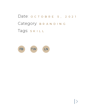
Date:
OCTOBRE 5, 2021
Category:
BRANDING
Tags:
SKILL
FB
TW
LN