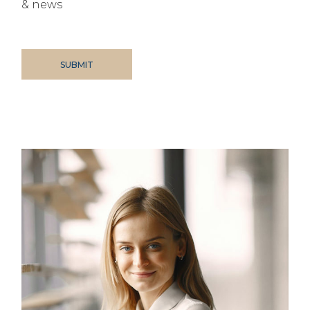
& news
SUBMIT