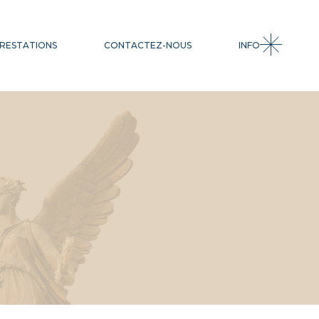
CESSION
RESTATIONS
CONTACTEZ-NOUS
INFO
ACQUISITION
INGÉNIERIE
FINANCIÈRE
LEVÉE DE FONDS
SSION
QUISITION
GÉNIERIE
NANCIÈRE
VÉE DE FONDS