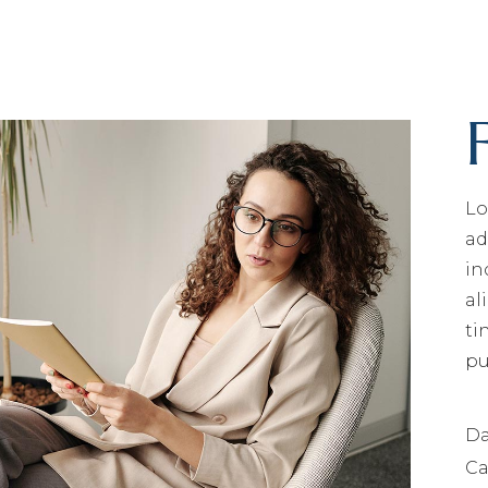
Lo
ad
in
al
ti
pu
Da
Ca