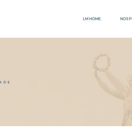
LM HOME
NOS P
CE
AC
IN
FI
ADE
LE