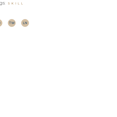
gs:
SKILL
B
TW
LN