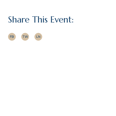
Share This Event:
FB
TW
LN